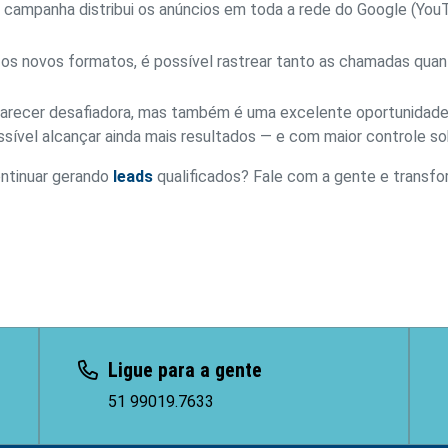
campanha distribui os anúncios em toda a rede do Google (YouTub
 novos formatos, é possível rastrear tanto as chamadas quanto
arecer desafiadora, mas também é uma excelente oportunidade d
ssível alcançar ainda mais resultados — e com maior controle s
ntinuar gerando
leads
qualificados? Fale com a gente e transf
Ligue para a gente
51 99019.7633