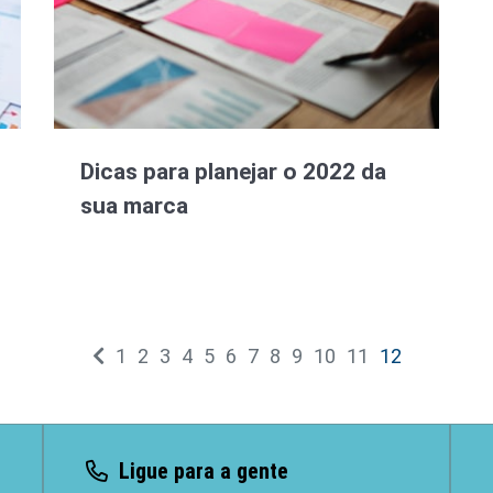
Dicas para planejar o 2022 da
sua marca
1
2
3
4
5
6
7
8
9
10
11
12
Ligue para a gente